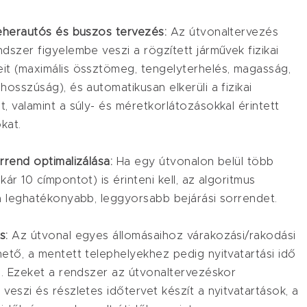
teherautós és buszos tervezés:
Az útvonaltervezés
dszer figyelembe veszi a rögzített járművek fizikai
it (maximális össztömeg, tengelyterhelés, magasság,
hosszúság), és automatikusan elkerüli a fizikai
, valamint a súly- és méretkorlátozásokkal érintett
kat.
orrend optimalizálása:
Ha egy útvonalon belül több
kár 10 címpontot) is érinteni kell, az algoritmus
 a leghatékonyabb, leggyorsabb bejárási sorrendet.
s:
Az útvonal egyes állomásaihoz várakozási/rakodási
hető, a mentett telephelyekhez pedig nyitvatartási idő
be. Ezeket a rendszer az útvonaltervezéskor
veszi és részletes időtervet készít a nyitvatartások, a