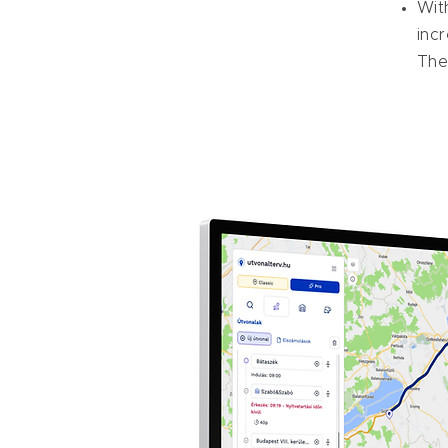
Wit
inc
The