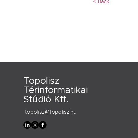
< Back
Topolisz
Térinformatikai
Stúdió Kft.
topolisz@topolisz.hu