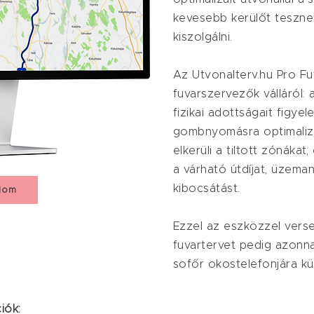
kevesebb kerülőt teszne
kiszolgálni.
Az Utvonalterv.hu Pro Fu
fuvarszervezők válláról:
fizikai adottságait figye
gombnyomásra optimalizá
elkerüli a tiltott zónákat
a várható útdíjat, üzema
kibocsátást.
lom
Ezzel az eszközzel vers
fuvartervet pedig azonna
sofőr okostelefonjára kü
iók: