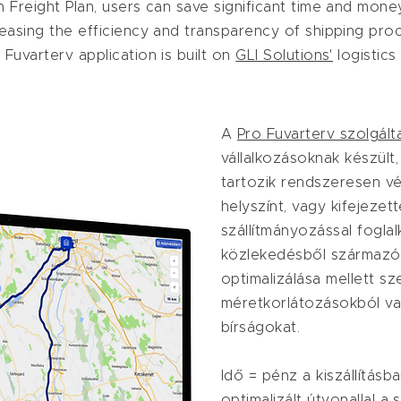
h Freight Plan, users can save significant time and mone
reasing the efficiency and transparency of shipping pro
 Fuvarterv application is built on
GLI Solutions'
​ logistic
A
Pro Fuvarterv szolgált
vállalkozásoknak készül
tartozik rendszeresen vé
helyszínt, vagy kifejezet
szállítmányozással fogla
közlekedésből származó
optimalizálása mellett sz
méretkorlátozásokból vag
bírságokat.
Idő = pénz a kiszállítás
optimalizált útvonallal 