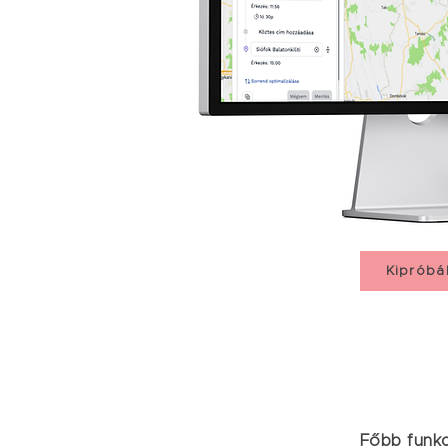
Kipróbá
Főbb funkc