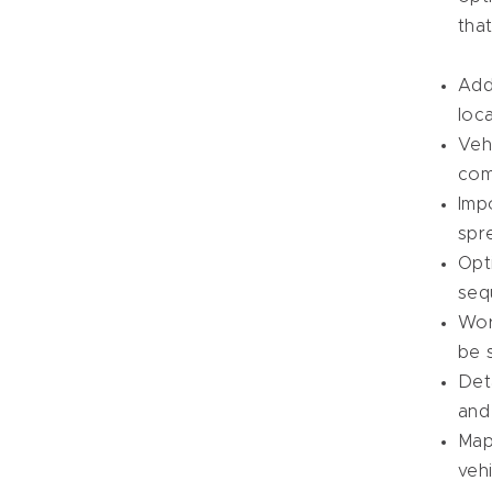
tha
Add
loc
Veh
com
Imp
spr
Opt
seq
Wor
be 
Det
and 
Map
vehi