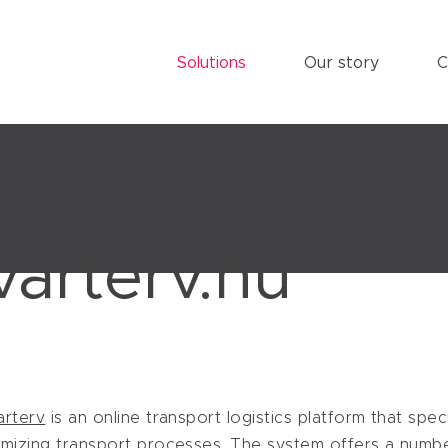
Solutions
Our story
C
varterv.hu
arterv
is an online transport logistics platform that speci
imizing transport processes. The system offers a numbe