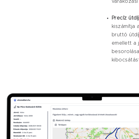
várakozási
Precíz útd
kiszámítja
bruttó útdí
emellett a
besorolása
kibocsátást