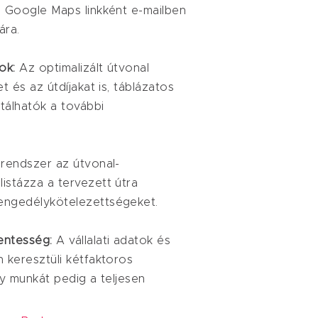
ó Google Maps linkként e-mailben
ára.
tok:
Az optimalizált útvonal
t és az útdíjakat is, táblázatos
tálhatók a további
rendszer az útvonal-
istázza a tervezett útra
engedélykötelezettségeket.
mentesség:
A vállalati adatok és
n keresztüli kétfaktoros
ny munkát pedig a teljesen