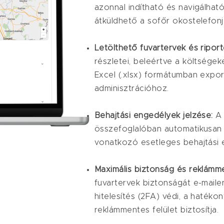
azonnal indítható és navigálhat
átküldhető a sofőr okostelefonj
Letölthető fuvartervek és ripor
részletei, beleértve a költségeke
Excel (.xlsx) formátumban expor
adminisztrációhoz.
Behajtási engedélyek jelzése:
A 
összefoglalóban automatikusan l
vonatkozó esetleges behajtási 
Maximális biztonság és reklám
fuvartervek biztonságát e-maile
hitelesítés (2FA) védi, a hatéko
reklámmentes felület biztosítja.