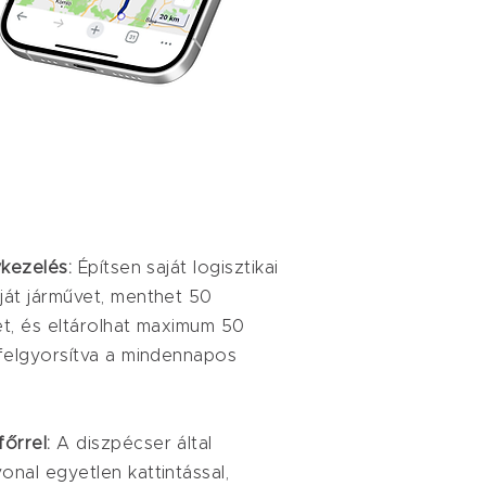
lykezelés:
Építsen saját logisztikai
aját járművet, menthet 50
et, és eltárolhat maximum 50
 felgyorsítva a mindennapos
főrrel:
A diszpécser által
onal egyetlen kattintással,