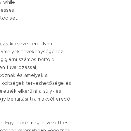
y while
cesses.
s toolset.
atás
kifejezetten olyan
t, amelyek tevékenységéhez
gigjárni számos belföldi
ten fuvarozással,
lkoznak és amelyek a
 költségek tervezhetősége és
eretnék elkerülni a súly- és
y behajtási tilalmakból eredő
ban! Egy előre megtervezett és
a sofőrök gyorsabban végeznek,