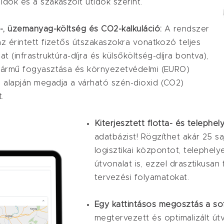
 idők és a szakaszolt útidők szerint.
íj-, üzemanyag-költség és CO2-kalkuláció:
A rendszer
 az érintett fizetős útszakaszokra vonatkozó teljes
jat (infrastruktúra-díjra és külsőköltség-díjra bontva),
 jármű fogyasztása és környezetvédelmi (EURO)
 alapján megadja a várható szén-dioxid (CO2)
.
Kiterjesztett flotta- és telephe
adatbázist! Rögzíthet akár 25 s
logisztikai központot, telephely
útvonalat is, ezzel drasztikusan
tervezési folyamatokat.
Egy kattintásos megosztás a so
megtervezett és optimalizált útv