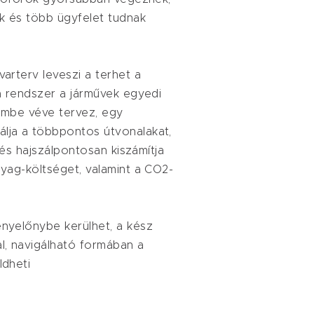
k és több ügyfelet tudnak
varterv leveszi a terhet a
 a rendszer a járművek egyedi
lembe véve tervez, egy
lja a többpontos útvonalakat,
, és hajszálpontosan kiszámítja
nyag-költséget, valamint a CO2-
enyelőnybe kerülhet, a kész
l, navigálható formában a
ldheti