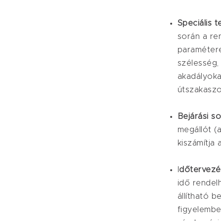
Speciális 
során a ren
paramétere
szélesség, 
akadályokat
útszakaszo
Bejárási s
megállót (a
kiszámítja
I
dőtervezé
idő rendel
állítható 
figyelembe 