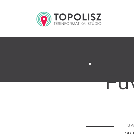
Fu
Fuv
opt