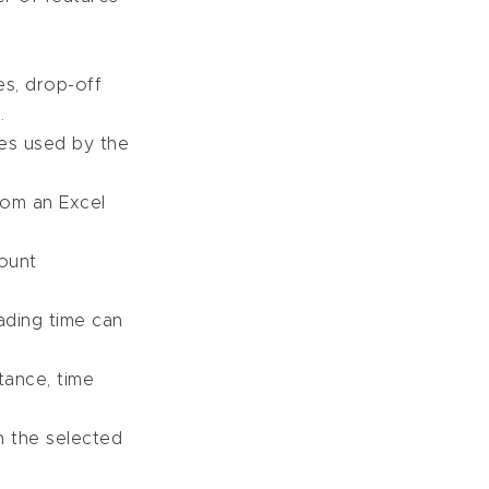
s, drop-off
.
les used by the
rom an Excel
count
ading time can
tance, time
h the selected